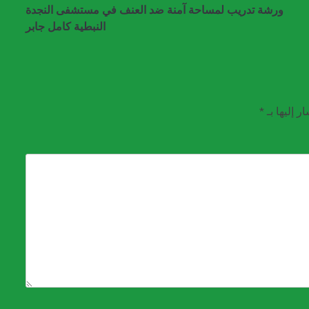
ورشة تدريب لمساحة آمنة ضد العنف في مستشفى النجدة
النبطية كامل جابر
ر إليها بـ
*