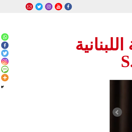
للبنانية
S