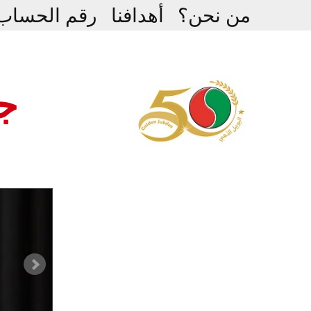
Ski
من نحن؟
أهدافنا
رقم الحساب
t
conten
جم