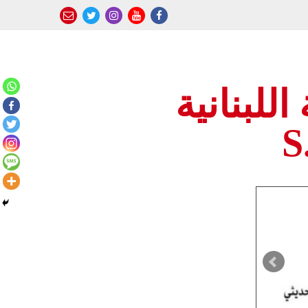
للبنانية
S