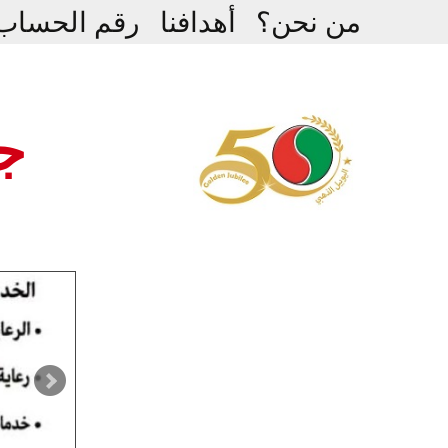
Ski
من نحن؟
أهدافنا
رقم الحساب
t
conten
جم