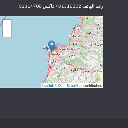
رقم الهاتف 01318202 / فاكس 01314708
+
−
Leaflet
, ©
OpenStreetMap
contributors