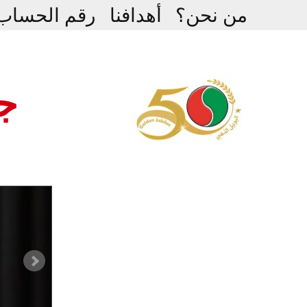
Ski
من نحن؟
أهدافنا
رقم الحساب
t
conten
جم