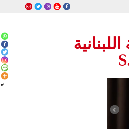
للبنانية
S