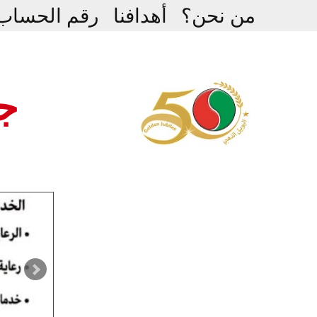
Ski
من نحن؟
أهدافنا
رقم الحساب
t
conten
جم