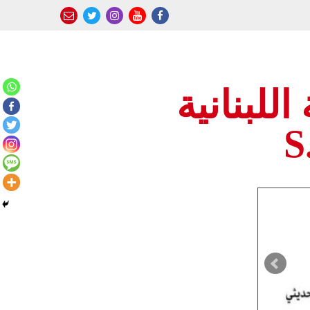
للبنانية
S