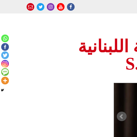
للبنانية
S