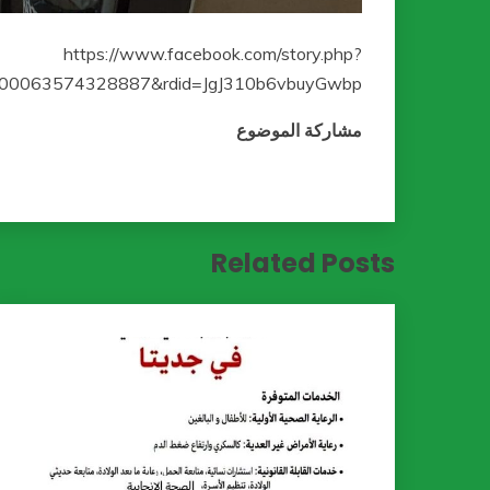
https://www.facebook.com/story.php?
100063574328887&rdid=JgJ310b6vbuyGwbp
مشاركة الموضوع
Related Posts