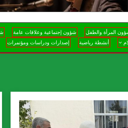
ون المرأة والطفل
شؤون إجتماعية وعلاقات عامة
شؤ
م
أنشطة رياضية
إصدارات ودراسات ومؤتمرات