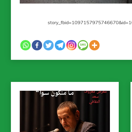
story_fbid=1097157975746670&id=