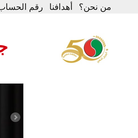
Ski
من نحن؟
أهدافنا
رقم الحساب
t
conten
جم