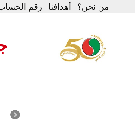
Ski
من نحن؟
أهدافنا
رقم الحساب
t
conten
جم