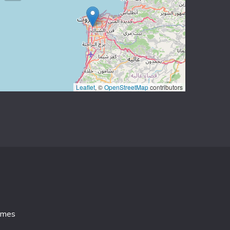
Leaflet
, ©
OpenStreetMap
contributors
emes