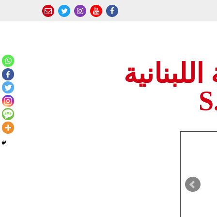
للبنانية
S